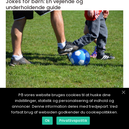
Jokes for børn: En vejlende og
underholdende guide
På vores website bruges cookies til at huske dine
redaktionel
indstillinger, statistik og personalisering af indhold og
17. January 2024
annoncer. Denne information deles med tredjepart. Ved
Skrivebord til børn: Skab det ideelle
fortsat brug af websiden godkender du cookiepolitikken.
læringsmiljø
Ok
Privatlivspolitik