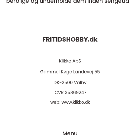
berolige og underholde dem inden sengetid
FRITIDSHOBBY.
dk
web:
www.klikko.dk
Menu