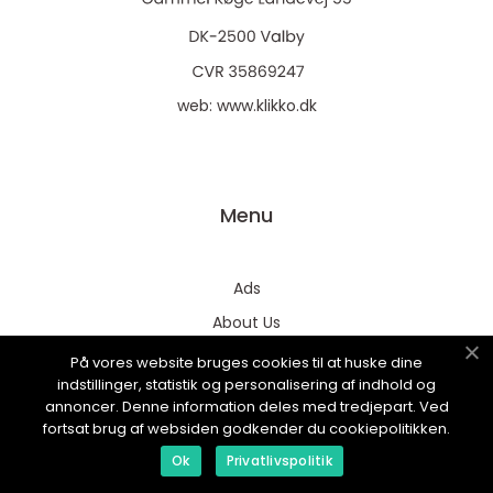
web:
www.klikko.dk
Menu
Ads
About Us
Cookies
På vores website bruges cookies til at huske dine
indstillinger, statistik og personalisering af indhold og
Contact
annoncer. Denne information deles med tredjepart. Ved
Sitemap
fortsat brug af websiden godkender du cookiepolitikken.
Ok
Privatlivspolitik